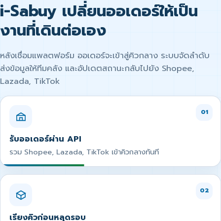
i-Sabuy เปลี่ยนออเดอร์ให้เป็น
งานที่เดินต่อเอง
หลังเชื่อมแพลตฟอร์ม ออเดอร์จะเข้าสู่คิวกลาง ระบบจัดลำดับ
ส่งข้อมูลให้ทีมคลัง และอัปเดตสถานะกลับไปยัง Shopee,
Lazada, TikTok
01
รับออเดอร์ผ่าน API
รวม Shopee, Lazada, TikTok เข้าคิวกลางทันที
02
เรียงคิวก่อนหลุดรอบ