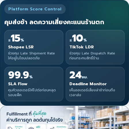
Platform Score Control
คุมส่งช้า ลดความเสี่ยงคะแนนร้านตก
15
10
≤
%
≤
%
Shopee LSR
TikTok LDR
ช่วยคุม Late Shipment Rate
ช่วยคุม Late Dispatch Rate
ให้อยู่ในโซนปลอดภัย
ก่อนกระทบสิทธิ์ร้าน
99.9
24
%
ชม.
SLA Flow
Deadline Monitor
คุมคิวออเดอร์ให้ไปต่อก่อนหลุด
เห็นออเดอร์เสี่ยงล่าช้าก่อนถึง
รอบแพ็ค
เวลาส่ง