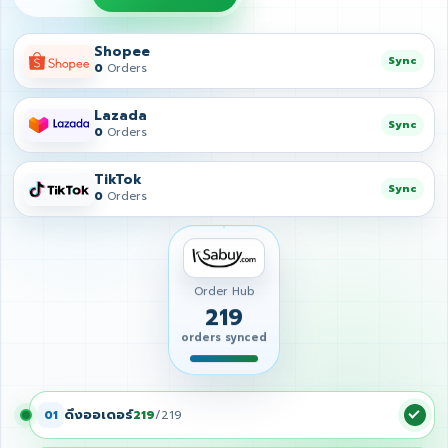
Shopee
Sync
20
Orders
Lazada
Sync
11
Orders
TikTok
Sync
15
Orders
Order Hub
173
orders synced
ดึงออเดอร์
173
/219
01