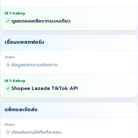
ดูยอดคงเหลือจากระบบเดียว
เชื่อมแพลตฟอร์ม
ข้อมูลแยกตามช่องทาง
Shopee Lazada TikTok API
แพ็คและจัดส่ง
ต้องส่งงานให้ทีมทีละรอบ