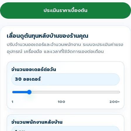
ประเมินราคาเบื้องต้น
เลื่อนดูต้นทุนหลังบ้านของร้านคุณ
ปรับจำนวนออเดอร์และจำนวนพนักงาน ระบบจะประเมินค่าแรง
อุปกรณ์ เครื่องมือ และเวลาที่ใช้จัดการเองต่อเดือน
จำนวนออเดอร์ต่อวัน
30 ออเดอร์
1
100
200+
จำนวนพนักงานหลังบ้าน