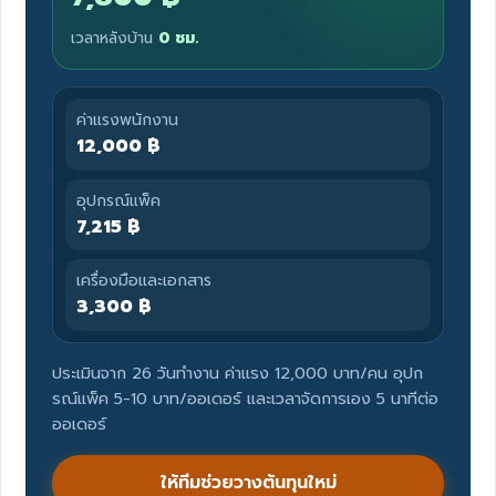
เวลาหลังบ้าน
0 ชม.
ค่าแรงพนักงาน
12,000 ฿
อุปกรณ์แพ็ค
7,215 ฿
เครื่องมือและเอกสาร
3,300 ฿
ประเมินจาก 26 วันทำงาน ค่าแรง 12,000 บาท/คน อุปก
รณ์แพ็ค 5-10 บาท/ออเดอร์ และเวลาจัดการเอง 5 นาทีต่อ
ออเดอร์
ให้ทีมช่วยวางต้นทุนใหม่