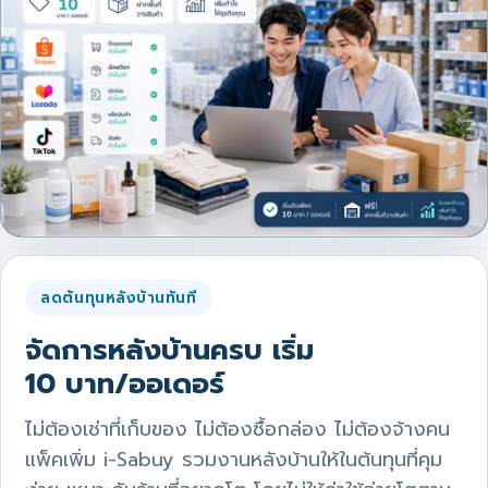
ลดต้นทุนหลังบ้านทันที
จัดการหลังบ้านครบ เริ่ม
10 บาท/ออเดอร์
ไม่ต้องเช่าที่เก็บของ ไม่ต้องซื้อกล่อง ไม่ต้องจ้างคน
แพ็คเพิ่ม i-Sabuy รวมงานหลังบ้านให้ในต้นทุนที่คุม