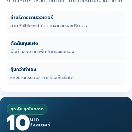
ง่าย เหมาะกับร้านที่อยากโต โดยไม่ให้ค่าใช้จ่ายโตตาม
ค่าบริการตามออเดอร์
ส่วน Fulfillment คิดตามจำนวนและปริมาตร
ตัดต้นทุนแฝง
พื้นที่ กล่อง ทีมแพ็ค ไม่ต้องแบกเอง
คุ้มกว่าทำเอง
หลังบ้านครบ ในราคาที่ร้านเล็กเริ่มได้
ถูก คุ้ม สุดในตลาด
10
บาท
/ออเดอร์