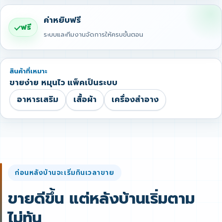
ค่าหยิบฟรี
ฟรี
ระบบและทีมงานจัดการให้ครบขั้นตอน
สินค้าที่เหมาะ
ขายง่าย หมุนไว แพ็คเป็นระบบ
อาหารเสริม
เสื้อผ้า
เครื่องสำอาง
ก่อนหลังบ้านจะเริ่มกินเวลาขาย
ขายดีขึ้น แต่หลังบ้านเริ่มตาม
ไม่ทัน